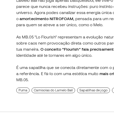
LaMelo Ball não joga apenas basquetebol, ele vive-o à
parece que nunca recebeu instruções: puro instinto 
universo. Agora podes canalizar essa energia única
o
amortecimento NITROFOAM,
pensada para um re
para quem se atreve a ser único, como o Melo.
As MB.05 "Lo Flourish" representam a evolução natur
sobre caos nem provocação direta como outros pares
tua maneira.
O conceito “Flourish” fala precisamente
identidade até te tornares em algo único.
É uma sapatilha que se conecta diretamente com o p
a referência. E fá-lo com uma estética muito
mais cri
MB.05.
Puma
Camisolas do Lamelo Ball
Sapatilhas de jogo