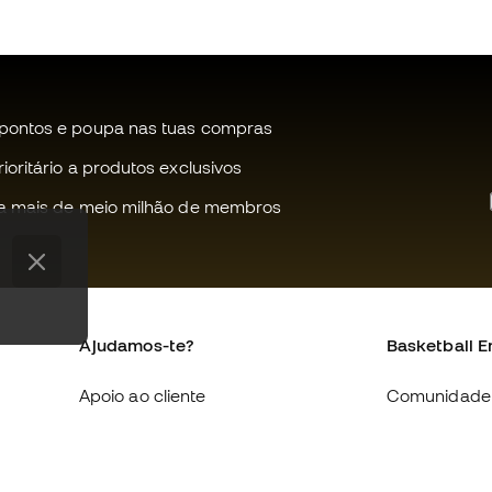
pontos e poupa nas tuas compras
oritário a produtos exclusivos
a mais de meio milhão de membros
Ajudamos-te?
Basketball E
Apoio ao cliente
Comunidade
Trocas e devoluções
Quem somo
Equivalência de tamanhos de
Trabalha co