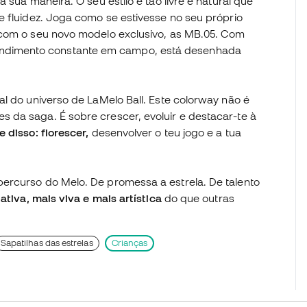
 sua maneira. O seu estilo é tão livre e natural que
e fluidez. Joga como se estivesse no seu próprio
 com o seu novo modelo exclusivo, as MB.05. Com
ndimento constante em campo, está desenhada
al do universo de LaMelo Ball. Este colorway não é
 da saga. É sobre crescer, evoluir e destacar-te à
 disso: florescer,
desenvolver o teu jogo e a tua
ercurso do Melo. De promessa a estrela. De talento
ativa, mais viva e mais artística
do que outras
Sapatilhas das estrelas
Crianças