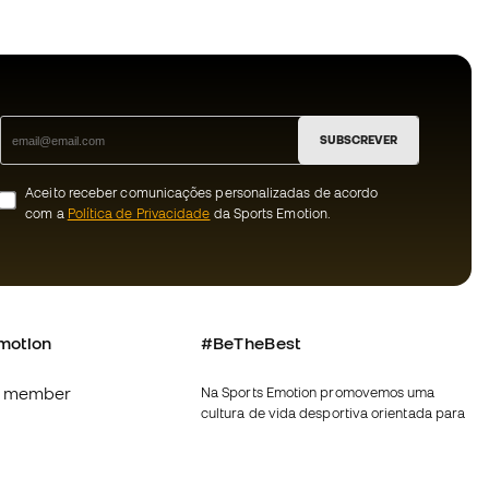
SUBSCREVER
Aceito receber comunicações personalizadas de acordo
com a
Política de Privacidade
da Sports Emotion.
motion
#BeTheBest
 member
Na Sports Emotion promovemos uma
cultura de vida desportiva orientada para
s
alcançar a felicidade plena do desportista,
graças ao ecossistema criado pela
nnosco
especialização de cada uma das marcas