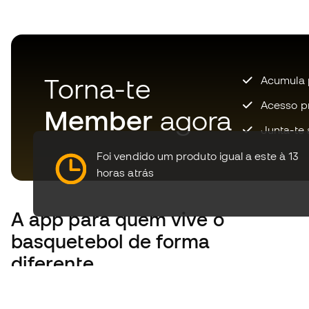
Torna-te
Acumula 
Acesso pri
Member
agora
Junta-te 
Foi vendido um produto igual a este à 13
horas atrás
A app
para quem vive o
basquetebol de forma
diferente.