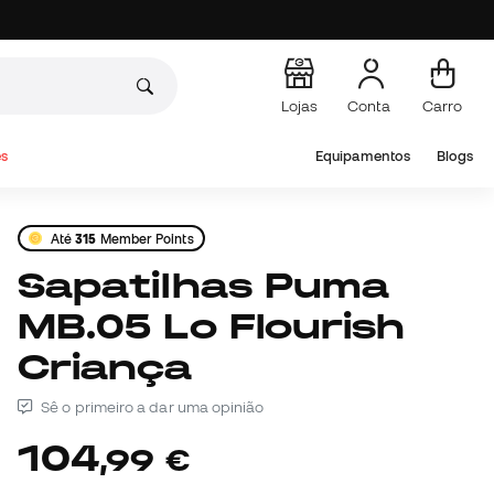
Lojas
Conta
Carro
s
Equipamentos
Blogs
Até
315
Member Points
Sapatilhas Puma
MB.05 Lo Flourish
Criança
Sê o primeiro a dar uma opinião
104
,
99
€