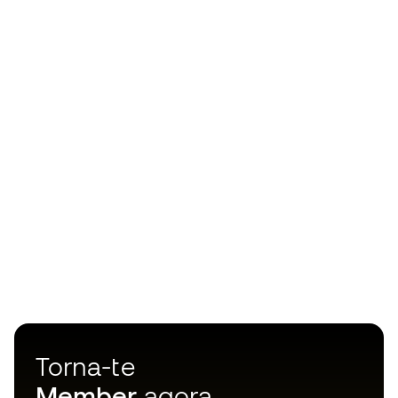
Torna-te
Member
agora