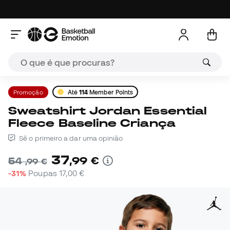
Promoção
Até
114
Member Points
Sweatshirt Jordan Essential
Fleece Baseline Criança
Sê o primeiro a dar uma opinião
37
,
99
€
54
,
99
€
-31%
Poupas
17,00 €