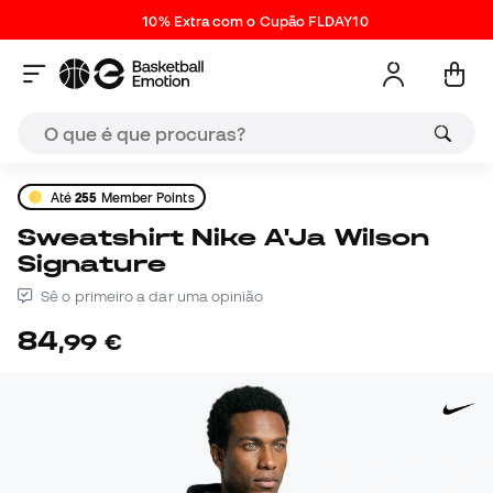
10% Extra com o Cupão FLDAY10
Até
255
Member Points
Sweatshirt Nike A'Ja Wilson
Signature
Sê o primeiro a dar uma opinião
84
,
99
€