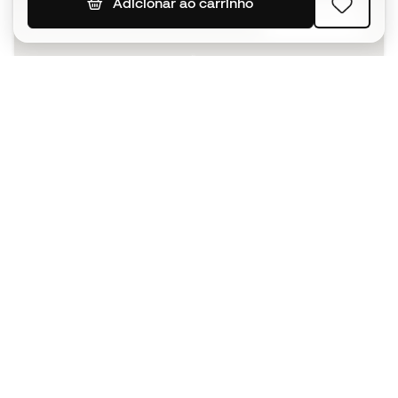
Adicionar ao carrinho
SUBSCREVER
Aceito receber comunicações personalizadas de acordo
com a
Política de Privacidade
da Sports Emotion.
A app
para quem vive o basquetebol
de forma diferente.
Ajudamos-te?