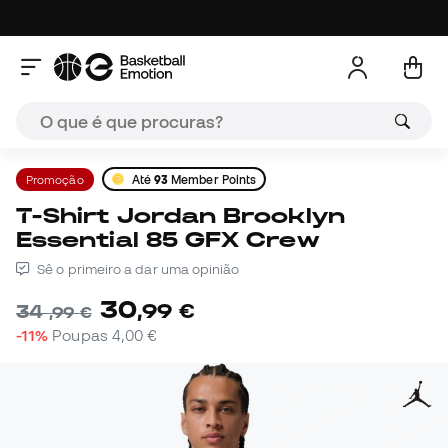
Promoção
Até
93
Member Points
T-Shirt Jordan Brooklyn
Essential 85 GFX Crew
Sê o primeiro a dar uma opinião
30
,
99
€
34
,
99
€
-11%
Poupas
4,00 €