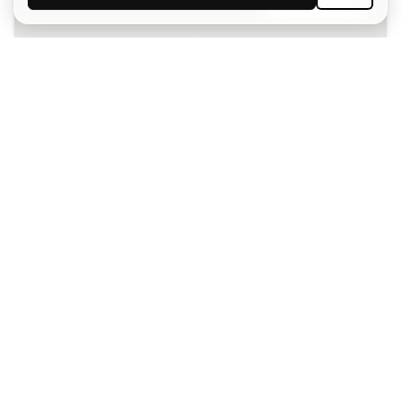
Aceito receber comunicações personalizadas de acordo
com a
Política de Privacidade
da Sports Emotion.
A app
para quem vive o basquetebol
de forma diferente.
Ajudamos-te?