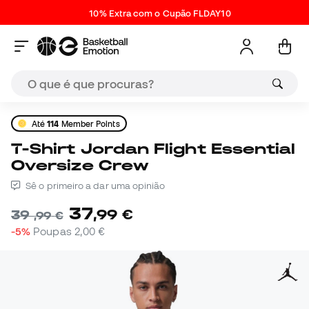
10% Extra com o Cupão FLDAY10
Até
114
Member Points
T-Shirt Jordan Flight Essential
Oversize Crew
Sê o primeiro a dar uma opinião
37
,
99
€
39
,
99
€
-5%
Poupas
2,00 €