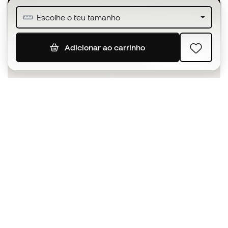
Junta-te a mais de meio milhão de membros
Escolhe o teu tamanho
Adicionar ao carrinho
SUBSCREVER
Aceito receber comunicações personalizadas de acordo
com a
Política de Privacidade
da Sports Emotion.
A app
para quem vive o basquetebol
de forma diferente.