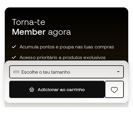
Torna-te
Member
agora
Acumula pontos e poupa nas tuas compras
Acesso prioritário a produtos exclusivos
Junta-te a mais de meio milhão de membros
Escolhe o teu tamanho
Adicionar ao carrinho
SUBSCREVER
Aceito receber comunicações personalizadas de acordo
com a
Política de Privacidade
da Sports Emotion.