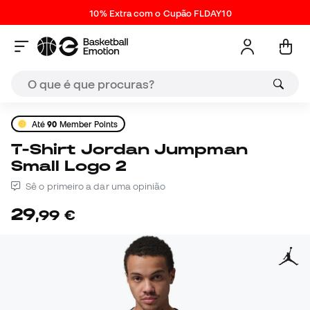
10% Extra com o Cupão FLDAY10
Até
90
Member Points
T-Shirt Jordan Jumpman
Small Logo 2
Sê o primeiro a dar uma opinião
29
,
99
€