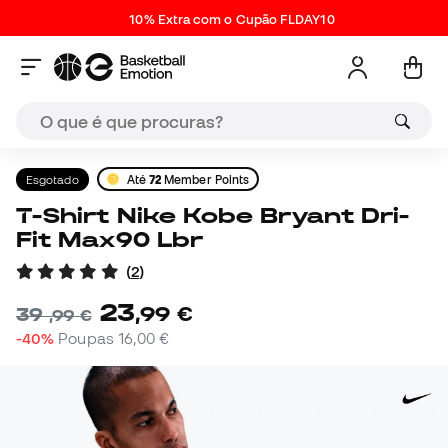
10% Extra com o Cupão FLDAY10
Esgotado
Até
72
Member Points
T-Shirt Nike Kobe Bryant Dri-
Fit Max90 Lbr
(
2
)
23
,
99
€
39
,
99
€
-40%
Poupas
16,00 €