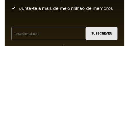
Junta-te a mais de meio milhão de membros
SUBSCREVER
Aceito receber comunicações personalizadas de acordo
com a
Política de Privacidade
da Sports Emotion.
A app
para quem vive o basquetebol
de forma diferente.