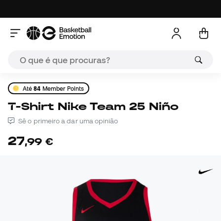
Até
84
Member Points
T-Shirt Nike Team 25 Niño
Sê o primeiro a dar uma opinião
27
,
99
€