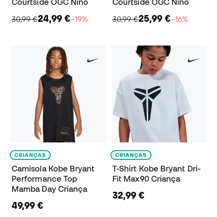
Courtside OGC Niño
Courtside OGC Niño
24,99 €
25,99 €
30,99 €
−19%
30,99 €
−16%
CRIANÇAS
CRIANÇAS
Camisola Kobe Bryant
T-Shirt Kobe Bryant Dri-
Performance Top
Fit Max90 Criança
Mamba Day Criança
32,99 €
49,99 €