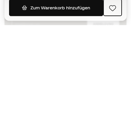
Zum Warenkorb hinzufügen
ANMELDUNG
Ich bin damit einverstanden, dass ich gemäß der
Datenschutzrichtlinie
von Sports Emotion personalisierte
Mitteilungen erhalte.
Die App
für alle, die Basketball
anders erleben.