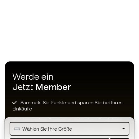
Werde ein
Jetzt
Member
Sammeln Sie Punkte und sparen Sie bei Ihren
Einkäufe
Vorrangiger Zugang zu exklusiven Produkten
Wählen Sie Ihre Größe
Treten Sie über einer halben Million Mitglieder
bei