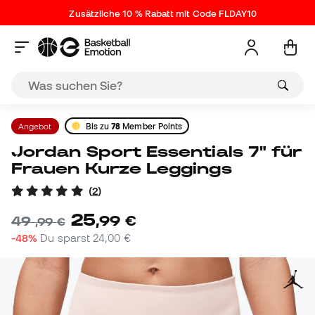
Zusätzliche 10 % Rabatt mit Code FLDAY10
Angebot
Bis zu
78
Member Points
Jordan Sport Essentials 7" für
Frauen Kurze Leggings
(
2
)
25
,
99
€
49
,
99
€
-48%
Du sparst
24,00 €