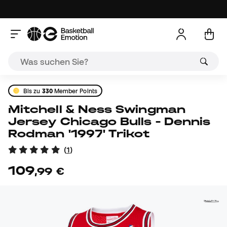
Bis zu
330
Member Points
Mitchell & Ness Swingman
Jersey Chicago Bulls - Dennis
Rodman '1997' Trikot
(
1
)
109
,
99
€