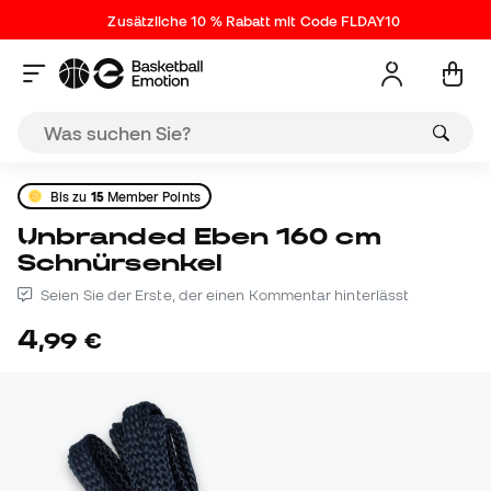
Zusätzliche 10 % Rabatt mit Code FLDAY10
Bis zu
15
Member Points
Unbranded Eben 160 cm
Schnürsenkel
Seien Sie der Erste, der einen Kommentar hinterlässt
4
,
99
€