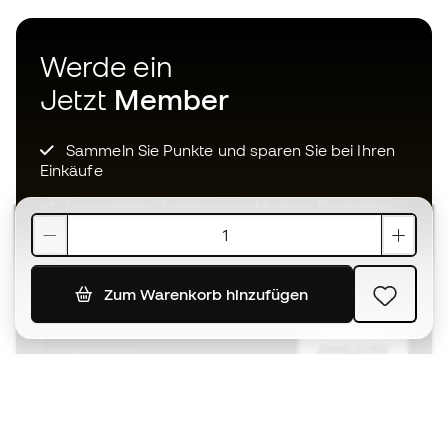
Werde ein
Jetzt
Member
Sammeln Sie Punkte und sparen Sie bei Ihren
Einkäufe
Vorrangiger Zugang zu exklusiven Produkten
Treten Sie über einer halben Million Mitglieder
bei
Zum Warenkorb hinzufügen
ANMELDUNG
Ich bin damit einverstanden, dass ich gemäß der
Datenschutzrichtlinie
von Sports Emotion personalisierte
Mitteilungen erhalte.