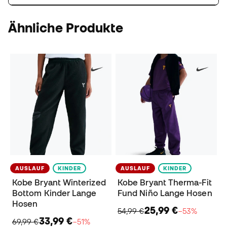
Ähnliche Produkte
AUSLAUF
KINDER
AUSLAUF
KINDER
Kobe Bryant Winterized
Kobe Bryant Therma-Fit
Bottom Kinder Lange
Fund Niño Lange Hosen
Hosen
25,99 €
54,99 €
−53%
33,99 €
69,99 €
−51%