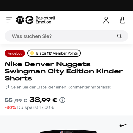
Angebot
Bis zu
117
Member Points
Nike Denver Nuggets
Swingman City Edition Kinder
Shorts
Seien Sie der Erste, der einen Kommentar hinterlässt
38
,
99
€
55
,
99
€
-30%
Du sparst
17,00 €