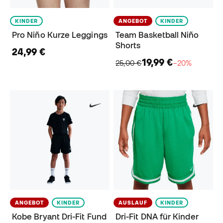
KINDER
ANGEBOT
KINDER
Pro Niño Kurze Leggings
Team Basketball Niño
Shorts
24,99 €
19,99 €
25,00 €
−20%
ANGEBOT
KINDER
AUSLAUF
KINDER
Kobe Bryant Dri-Fit Fund
Dri-Fit DNA für Kinder