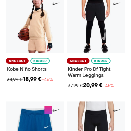
ANGEBOT
KINDER
ANGEBOT
KINDER
Kobe Niño Shorts
Kinder Pro Df Tight
Warm Leggings
18,99 €
34,99 €
−46%
20,99 €
37,99 €
−45%