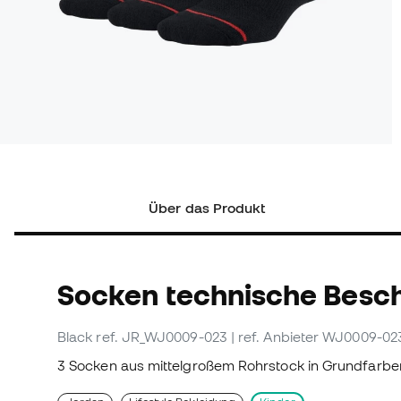
Über das Produkt
Socken technische Besc
Black
ref. JR_WJ0009-023
| ref. Anbieter WJ0009-02
3 Socken aus mittelgroßem Rohrstock in Grundfarb