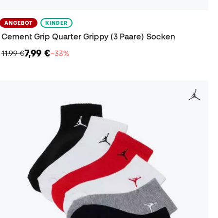
ANGEBOT
KINDER
Cement Grip Quarter Grippy (3 Paare) Socken
7,99 €
11,99 €
−33%