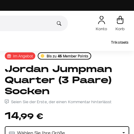
Konto
Korb
Trikotsets
Im Angebot
Bis zu
45
Member Points
Jordan Jumpman
Quarter (3 Paare)
Socken
Seien Sie der Erste, der einen Kommentar hinterlässt
14
,
99
€
Wählen Sie Ihre Größe