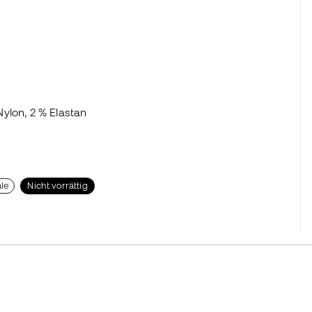
ylon, 2 % Elastan
le
Nicht vorrättig