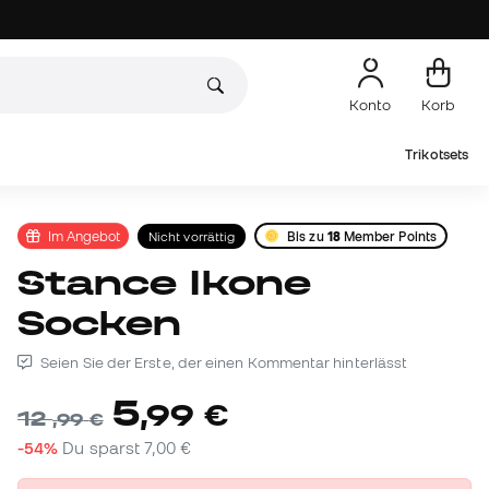
Konto
Korb
Trikotsets
Im Angebot
Nicht vorrättig
Bis zu
18
Member Points
Stance Ikone
Socken
Seien Sie der Erste, der einen Kommentar hinterlässt
5
,
99
€
12
,
99
€
-54%
Du sparst
7,00 €