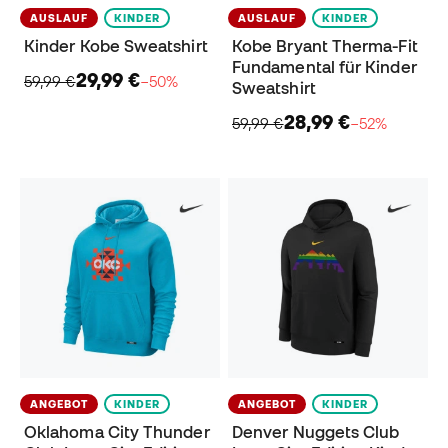
AUSLAUF
KINDER
AUSLAUF
KINDER
Kinder Kobe Sweatshirt
Kobe Bryant Therma-Fit
Fundamental für Kinder
29,99 €
59,99 €
−50%
Sweatshirt
28,99 €
59,99 €
−52%
ANGEBOT
KINDER
ANGEBOT
KINDER
Oklahoma City Thunder
Denver Nuggets Club