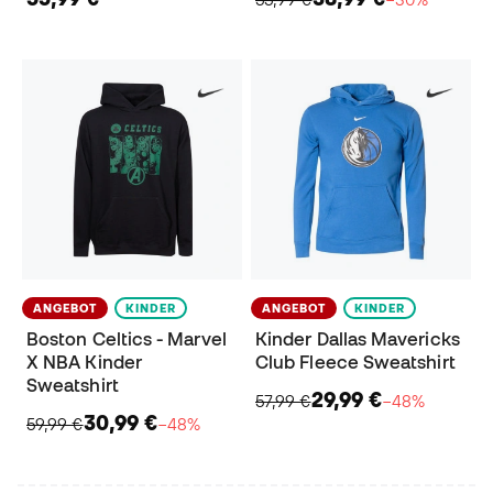
ANGEBOT
KINDER
ANGEBOT
KINDER
Boston Celtics - Marvel
Kinder Dallas Mavericks
X NBA Kinder
Club Fleece Sweatshirt
Sweatshirt
29,99 €
57,99 €
−48%
30,99 €
59,99 €
−48%