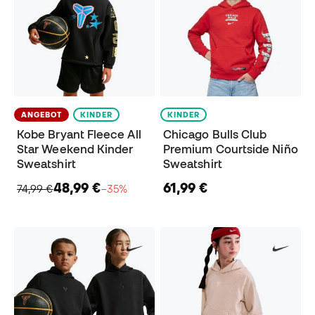
ANGEBOT
KINDER
KINDER
Kobe Bryant Fleece All
Chicago Bulls Club
Star Weekend Kinder
Premium Courtside Niño
Sweatshirt
Sweatshirt
48,99 €
61,99 €
74,99 €
−35%