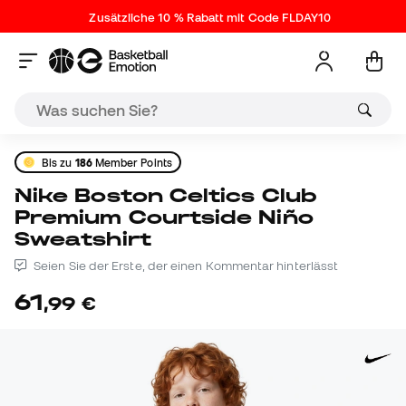
Zusätzliche 10 % Rabatt mit Code FLDAY10
Bis zu
186
Member Points
Nike Boston Celtics Club
Premium Courtside Niño
Sweatshirt
Seien Sie der Erste, der einen Kommentar hinterlässt
61
,
99
€