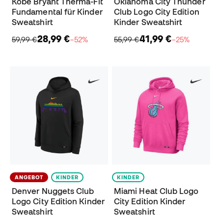
Kobe Bryant Therma-Fit
Oklahoma City Thunder
Fundamental für Kinder
Club Logo City Edition
Sweatshirt
Kinder Sweatshirt
28,99 €
41,99 €
59,99 €
−52%
55,99 €
−25%
ANGEBOT
KINDER
KINDER
Denver Nuggets Club
Miami Heat Club Logo
Logo City Edition Kinder
City Edition Kinder
Sweatshirt
Sweatshirt