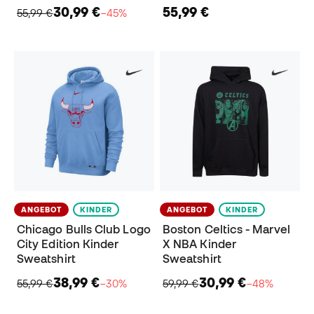
30,99 €
55,99 €
55,99 €
−45%
ANGEBOT
KINDER
ANGEBOT
KINDER
Chicago Bulls Club Logo
Boston Celtics - Marvel
City Edition Kinder
X NBA Kinder
Sweatshirt
Sweatshirt
38,99 €
30,99 €
55,99 €
−30%
59,99 €
−48%