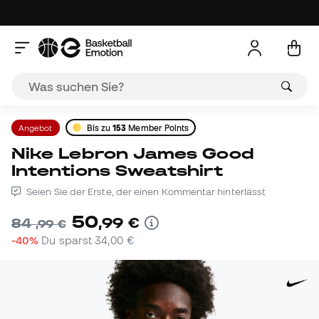
Angebot
Bis zu
153
Member Points
Nike Lebron James Good
Intentions Sweatshirt
Seien Sie der Erste, der einen Kommentar hinterlässt
50
,
99
€
84
,
99
€
-40%
Du sparst
34,00 €