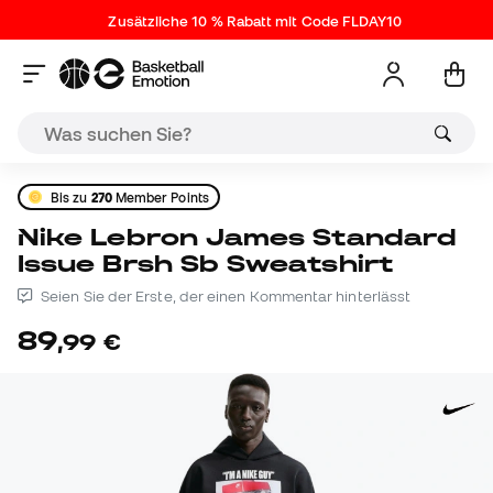
Zusätzliche 10 % Rabatt mit Code FLDAY10
Bis zu
270
Member Points
Nike Lebron James Standard
Issue Brsh Sb Sweatshirt
Seien Sie der Erste, der einen Kommentar hinterlässt
89
,
99
€