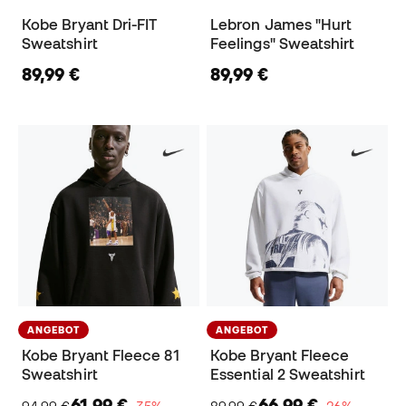
Kobe Bryant Dri-FIT
Lebron James "Hurt
Sweatshirt
Feelings" Sweatshirt
89,99 €
89,99 €
ANGEBOT
ANGEBOT
Kobe Bryant Fleece 81
Kobe Bryant Fleece
Sweatshirt
Essential 2 Sweatshirt
61,99 €
66,99 €
94,99 €
−35%
89,99 €
−26%