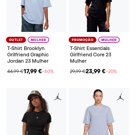
OUTLET
MULHER
PROMOÇÃO
MULHER
T-Shirt Brooklyn
T-Shirt Essentials
Grilfriend Graphic
Girlfriend Core 23
Jordan 23 Mulher
Mulher
17,99 €
23,99 €
44,99 €
−60%
29,99 €
−20%