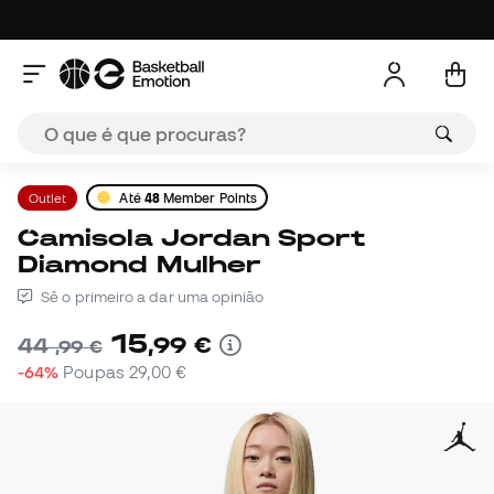
Outlet
Até
48
Member Points
Camisola Jordan Sport
Diamond Mulher
Sê o primeiro a dar uma opinião
15
,
99
€
44
,
99
€
-64%
Poupas
29,00 €