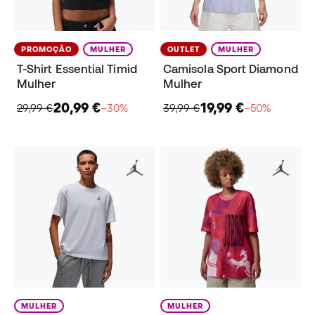
PROMOÇÃO
MULHER
OUTLET
MULHER
T-Shirt Essential Timid
Camisola Sport Diamond
Mulher
Mulher
20,99 €
19,99 €
29,99 €
−30%
39,99 €
−50%
MULHER
MULHER