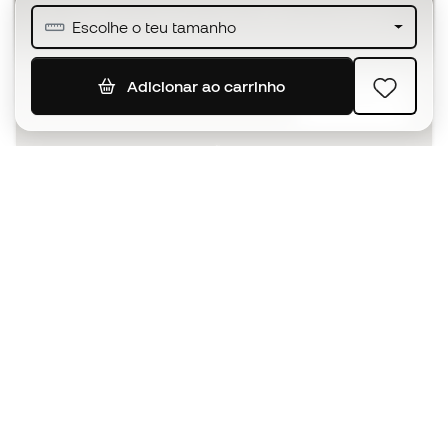
Junta-te a mais de meio milhão de membros
Escolhe o teu tamanho
Adicionar ao carrinho
SUBSCREVER
Aceito receber comunicações personalizadas de acordo
com a
Política de Privacidade
da Sports Emotion.
A app
para quem vive o basquetebol
de forma diferente.