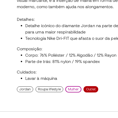
visual marcante, e a inserção de malha em forma d
moderno, como também ajuda nos alongamentos.
Detalhes:
Detalhe icónico do diamante Jordan na parte de
para uma maior respirabilidade
Tecnologia Nike Dri-FIT que afasta o suor da pel
Composição:
Corpo: 76% Poliéster / 12% Algodão / 12% Rayon
Parte de trás: 81% nylon / 19% spandex
Cuidados:
Lavar à máquina
Jordan
Roupa lifestyle
Mulher
Outlet