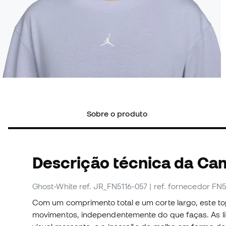
Sobre o produto
Descrição técnica da Ca
Ghost-White
ref. JR_FN5116-057
| ref. fornecedor FN
Com um comprimento total e um corte largo, este t
movimentos, independentemente do que faças. As l