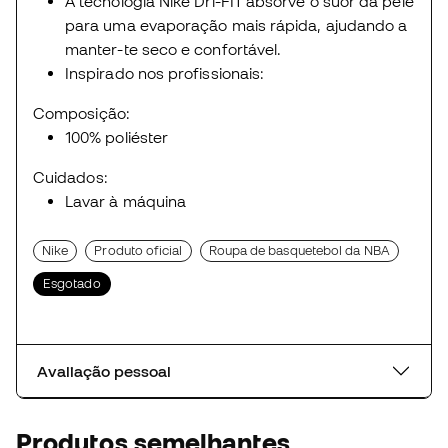
A tecnologia Nike Dri-FIT absorve o suor da pele
para uma evaporação mais rápida, ajudando a
manter-te seco e confortável.
Inspirado nos profissionais:
Composição:
100% poliéster
Cuidados:
Lavar à máquina
Nike
Produto oficial
Roupa de basquetebol da NBA
Esgotado
Avaliação pessoal
Produtos semelhantes