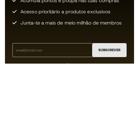
Acumula pontos e poupa nas tuas compras
Acesso prioritário a produtos exclusivos
Junta-te a mais de meio milhão de membros
SUBSCREVER
Aceito receber comunicações personalizadas de acordo
com a
Política de Privacidade
da Sports Emotion.
A app
para quem vive o basquetebol
de forma diferente.