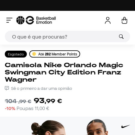
Esgotado
Até
282
Member Points
Camisola Nike Orlando Magic
Swingman City Edition Franz
Wagner
Sê o primeiro a dar uma opinião
93
,
99
€
104
,
99
€
-10%
Poupas
11,00 €