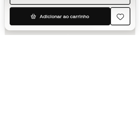
Adicionar ao carrinho
SUBSCREVER
Aceito receber comunicações personalizadas de acordo
com a
Política de Privacidade
da Sports Emotion.
A app
para quem vive o basquetebol
de forma diferente.