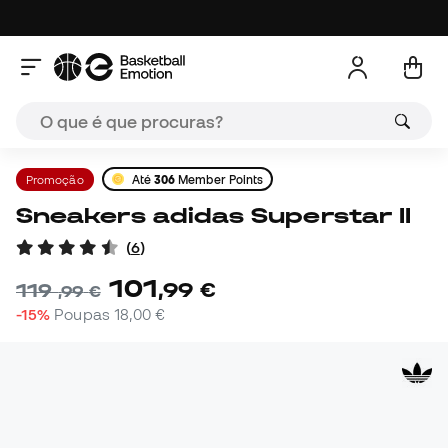
Promoção
Até
306
Member Points
Sneakers adidas Superstar II
(
6
)
101
,
99
€
119
,
99
€
-15%
Poupas
18,00 €