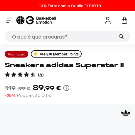
10% Extra com o Cupão FLDAY10
Promoção
Até
270
Member Points
Sneakers adidas Superstar II
(
6
)
89
,
99
€
119
,
99
€
-25%
Poupas
30,00 €