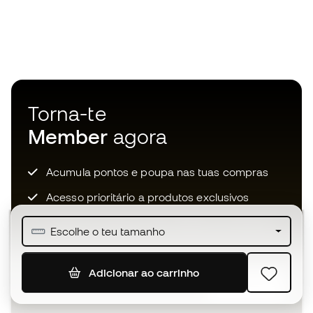
Torna-te
Member
agora
Acumula pontos e poupa nas tuas compras
Acesso prioritário a produtos exclusivos
Junta-te a mais de meio milhão de membros
Escolhe o teu tamanho
Adicionar ao carrinho
SUBSCREVER