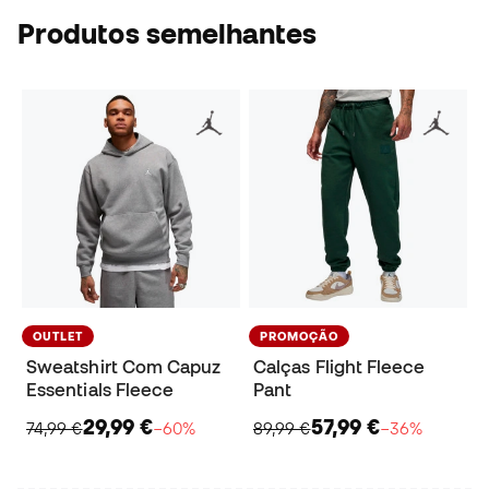
Produtos semelhantes
OUTLET
PROMOÇÃO
Sweatshirt Com Capuz
Calças Flight Fleece
Essentials Fleece
Pant
29,99 €
57,99 €
74,99 €
−60%
89,99 €
−36%