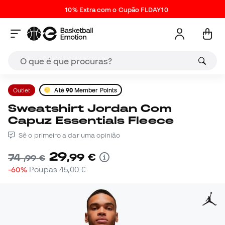
10% Extra com o Cupão FLDAY10
Outlet
Até
90
Member Points
Sweatshirt Jordan Com
Capuz Essentials Fleece
Sê o primeiro a dar uma opinião
29
,
99
€
74
,
99
€
-60%
Poupas
45,00 €