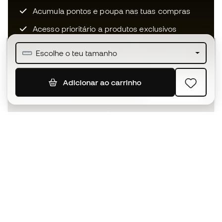
Acumula pontos e poupa nas tuas compras
Acesso prioritário a produtos exclusivos
Junta-te a mais de meio milhão de membros
Escolhe o teu tamanho
Adicionar ao carrinho
SUBSCREVER
Aceito receber comunicações personalizadas de acordo
com a
Política de Privacidade
da Sports Emotion.
A app
para quem vive o basquetebol
de forma diferente.