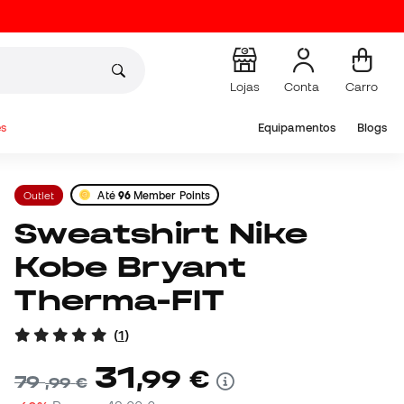
Lojas
Conta
Carro
s
Equipamentos
Blogs
Outlet
Até
96
Member Points
Sweatshirt Nike
Kobe Bryant
Therma-FIT
(
1
)
31
,
99
€
79
,
99
€