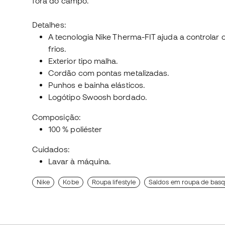
fora do campo.
Detalhes:
A tecnologia Nike Therma-FIT ajuda a controlar o
frios.
Exterior tipo malha.
Cordão com pontas metalizadas.
Punhos e bainha elásticos.
Logótipo Swoosh bordado.
Composição:
100 % poliéster
Cuidados:
Lavar à máquina.
Nike
Kobe
Roupa lifestyle
Saldos em roupa de basq