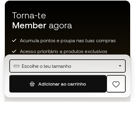
Torna-te
Member
agora
Acumula pontos e poupa nas tuas compras
Acesso prioritário a produtos exclusivos
Junta-te a mais de meio milhão de membros
Escolhe o teu tamanho
Adicionar ao carrinho
SUBSCREVER
Aceito receber comunicações personalizadas de acordo
com a
Política de Privacidade
da Sports Emotion.