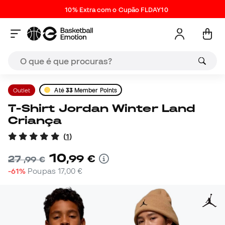
10% Extra com o Cupão FLDAY10
Outlet
Até
33
Member Points
T-Shirt Jordan Winter Land
Criança
(
1
)
10
,
99
€
27
,
99
€
-61%
Poupas
17,00 €