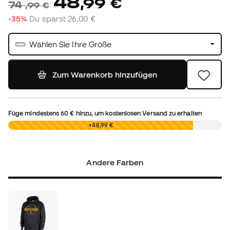
48
,
99
€
74
,
99
€
-35%
Du sparst
26,00 €
Wählen Sie Ihre Größe
Zum Warenkorb hinzufügen
Füge mindestens
60 €
hinzu, um kostenlosen Versand zu erhalten
0,00 €
+48,99 €
Andere Farben