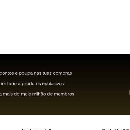
pontos e poupa nas tuas compras
oritário a produtos exclusivos
a mais de meio milhão de membros