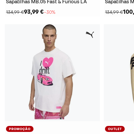
Sapatilhas MB.05 Fast & Furious LA
Sapatilhas M
93,99 €
100
134,99 €
−30%
134,99 €
PROMOÇÃO
OUTLET