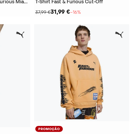
Sneakers LaFrancé Fast & Furious Miami
T-Shirt Fast & Furious Cut-Off
31,99 €
37,99 €
−16%
PROMOÇÃO