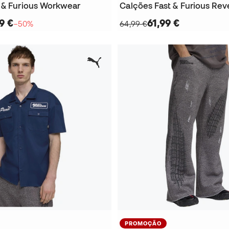
 & Furious Workwear
Calções Fast & Furious Rev
9 €
61,99 €
−50%
64,99 €
PROMOÇÃO