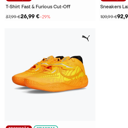
T-Shirt Fast & Furious Cut-Off
26,99 €
92,9
37,99 €
−29%
109,99 €