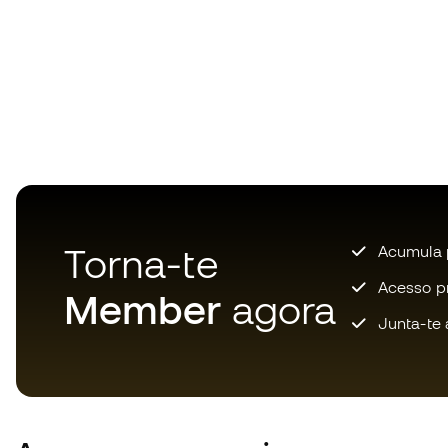
Torna-te
Acumula 
Acesso pri
Member
agora
Junta-te 