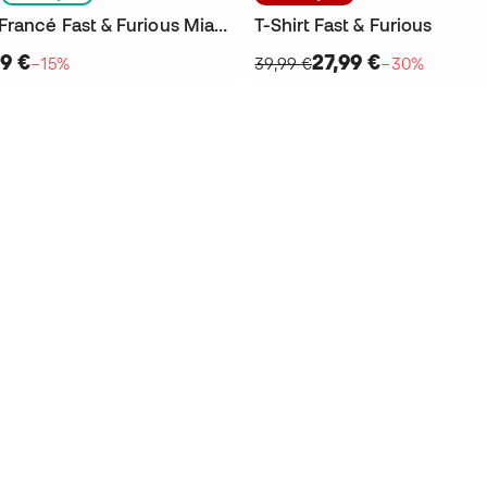
Sneakers LaFrancé Fast & Furious Miami Criança
T-Shirt Fast & Furious
9 €
27,99 €
−15%
39,99 €
−30%