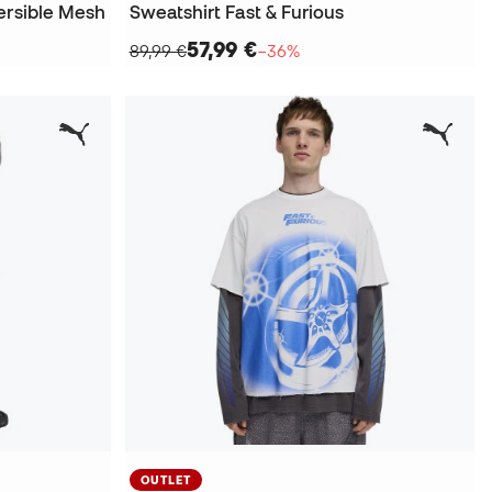
ersible Mesh
Sweatshirt Fast & Furious
57,99 €
89,99 €
−36%
OUTLET