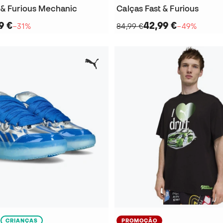
 & Furious Mechanic
Calças Fast & Furious
9 €
42,99 €
−31%
84,99 €
−49%
CRIANÇAS
PROMOÇÃO