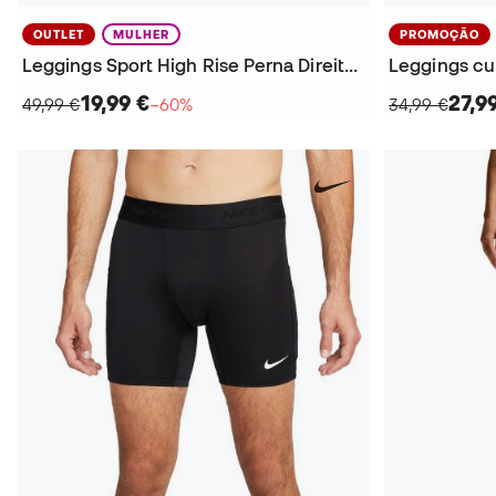
OUTLET
MULHER
PROMOÇÃO
Leggings Sport High Rise Perna Direita Mulher
19,99 €
27,9
49,99 €
−60%
34,99 €