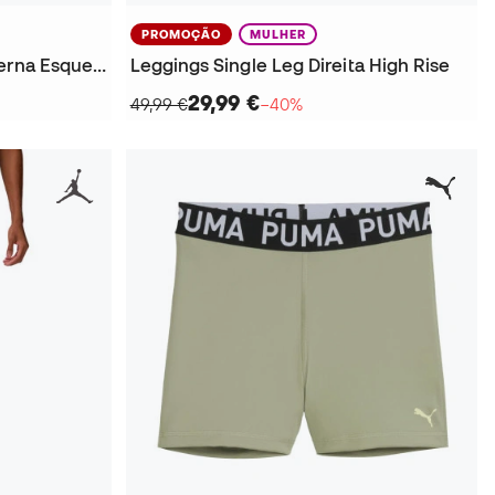
PROMOÇÃO
MULHER
Leggings Sport High Rise Perna Esquerda Mulher
Leggings Single Leg Direita High Rise
29,99 €
49,99 €
−40%