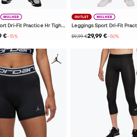
MULHER
OUTLET
MULHER
Leggings Sport Dri-Fit Practice Hr Tight Mulher
9 €
29,99 €
−15%
59,99 €
−50%