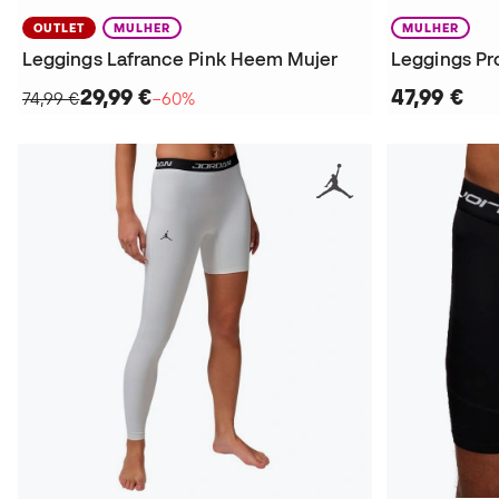
OUTLET
MULHER
MULHER
Leggings Lafrance Pink Heem Mujer
Leggings Pro
29,99 €
47,99 €
74,99 €
−60%