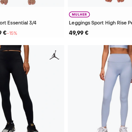
MULHER
rt Essential 3/4
9 €
49,99 €
−15%