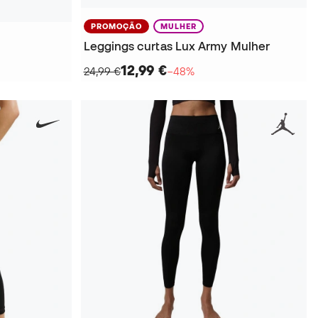
PROMOÇÃO
MULHER
Leggings curtas Lux Army Mulher
12,99 €
24,99 €
−48%