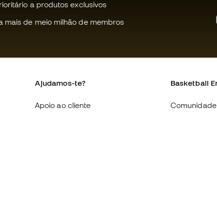
oritário a produtos exclusivos
a mais de meio milhão de membros
Ajudamos-te?
Basketball E
Apoio ao cliente
Comunidade
Trocas e devoluções
Quem somo
Equivalência de tamanhos de
Trabalha co
sapatilhas
Condições g
Compliance
venda
Livro de Reclamações Eletrónico
Política de c
Sites internacionais da Basketball
Politica de p
Emotion