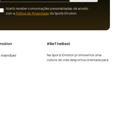
Aceito receber comunicações personalizadas de acordo
com a
Política de Privacidade
da Sports Emotion.
motion
#BeTheBest
 member
Na Sports Emotion promovemos uma
cultura de vida desportiva orientada para
s
alcançar a felicidade plena do desportista,
graças ao ecossistema criado pela
nnosco
especialização de cada uma das marcas
que fazem parte do grupo.
erais de compra e
Ver todas as lojas
ookies
Fútbol Emotion
rivacidade
Running Emotion