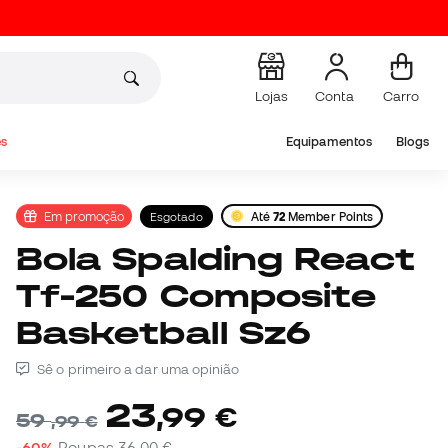
Lojas
Conta
Carro
s
Equipamentos
Blogs
Em promoção
Esgotado
Até
72
Member Points
Bola Spalding React
Tf-250 Composite
Basketball Sz6
Sê o primeiro a dar uma opinião
23
,
99
€
59
,
99
€
-60%
Poupas
36,00 €