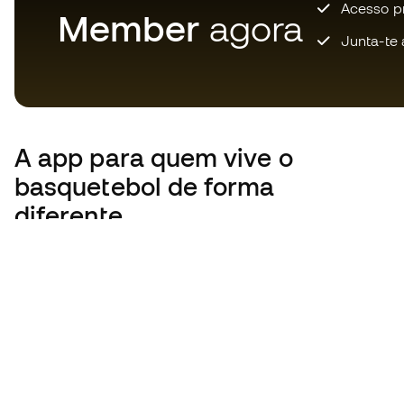
Acesso pri
Member
agora
Junta-te 
A app
para quem vive o
basquetebol de forma
diferente.