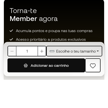
Torna-te
Member
agora
Acumula pontos e poupa nas tuas compras
Acesso prioritário a produtos exclusivos
Junta-te a mais de meio milhão de membros
Escolhe o teu tamanho
Adicionar ao carrinho
SUBSCREVER
Aceito receber comunicações personalizadas de acordo
com a
Política de Privacidade
da Sports Emotion.
A app
para quem vive o basquetebol