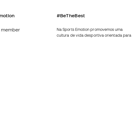
motion
#BeTheBest
 member
Na Sports Emotion promovemos uma
cultura de vida desportiva orientada para
s
alcançar a felicidade plena do desportista,
graças ao ecossistema criado pela
nnosco
especialização de cada uma das marcas
que fazem parte do grupo.
erais de compra e
Ver todas as lojas
ookies
Fútbol Emotion
rivacidade
Running Emotion