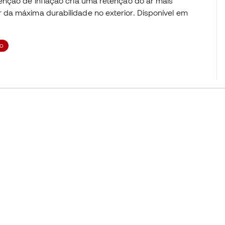
enção de inflação cria uma retenção do ar mais
da máxima durabilidade no exterior. Disponível em
o