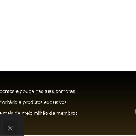
pontos e poupa nas tuas compras
oritário a produtos exclusivos
a mais de meio milhão de membros