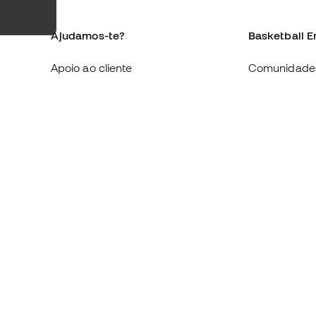
Ajudamos-te?
Basketball E
Apoio ao cliente
Comunidade
Trocas e devoluções
Quem somo
Equivalência de tamanhos de
Trabalha co
sapatilhas
Condições g
Compliance
venda
Livro de Reclamações Eletrónico
Política de c
Sites internacionais da Basketball
Politica de p
Emotion
Aviso legal