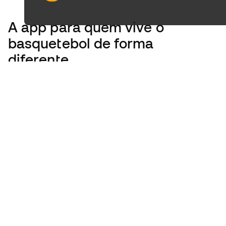
A app
para quem vive o
basquetebol de forma
diferente.
Portugal