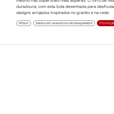
mesmo nas superfícies mais ásperas. O forro de ret
duradoura, com esta bola desenhada para desfrutar 
designs arrojados inspirados no granito e na rede.
Wilson
Saldos em acessórios de basquetebol
Promoçã