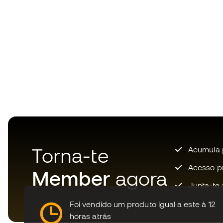
Torna-te
Acumula 
Acesso pri
Member
agora
Junta-te 
Foi vendido um produto igual a este à 12
horas atrás