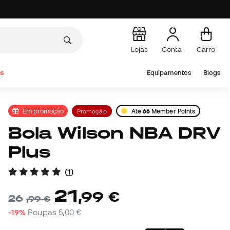
Lojas
Conta
Carro
s
Equipamentos
Blogs
Em promoção
Promoção
Até
66
Member Points
Bola Wilson NBA DRV
Plus
(
1
)
21
,
99
€
26
,
99
€
-19%
Poupas
5,00 €