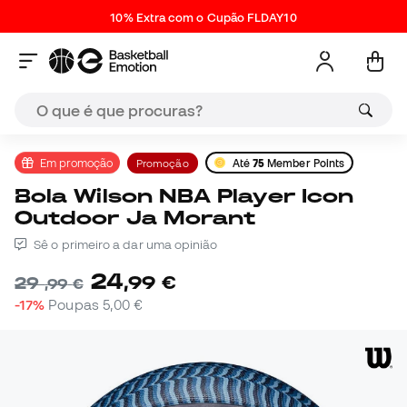
10% Extra com o Cupão FLDAY10
Em promoção
Promoção
Até
75
Member Points
Bola Wilson NBA Player Icon
Outdoor Ja Morant
Sê o primeiro a dar uma opinião
24
,
99
€
29
,
99
€
-17%
Poupas
5,00 €