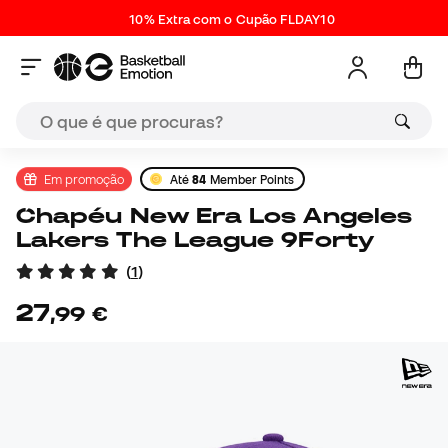
10% Extra com o Cupão FLDAY10
Em promoção
Até
84
Member Points
Chapéu New Era Los Angeles
Lakers The League 9Forty
(
1
)
27
,
99
€