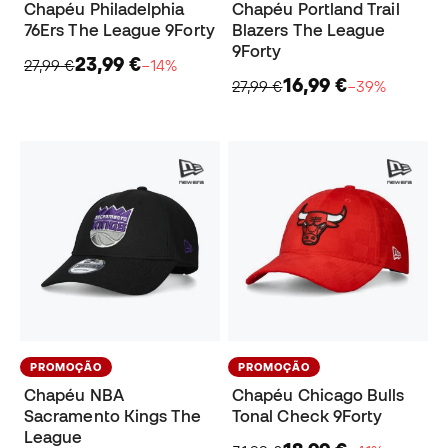
Chapéu Philadelphia
Chapéu Portland Trail
76Ers The League 9Forty
Blazers The League
9Forty
23,99 €
27,99 €
−14%
16,99 €
27,99 €
−39%
PROMOÇÃO
PROMOÇÃO
Chapéu NBA
Chapéu Chicago Bulls
Sacramento Kings The
Tonal Check 9Forty
League