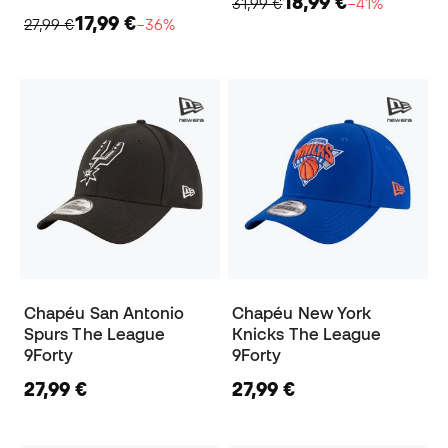
18,99 €
31,99 €
−41%
17,99 €
27,99 €
−36%
Chapéu San Antonio
Chapéu New York
Spurs The League
Knicks The League
9Forty
9Forty
27,99 €
27,99 €