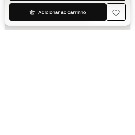
Adicionar ao carrinho
SUBSCREVER
Aceito receber comunicações personalizadas de acordo
com a
Política de Privacidade
da Sports Emotion.
A app
para quem vive o basquetebol
de forma diferente.