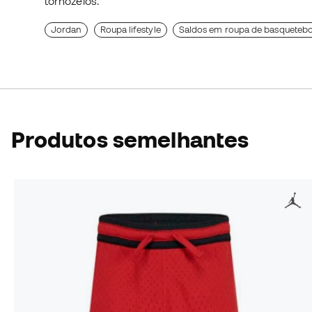
tornozelos.
Jordan
Roupa lifestyle
Saldos em roupa de basquetebo
Produtos semelhantes