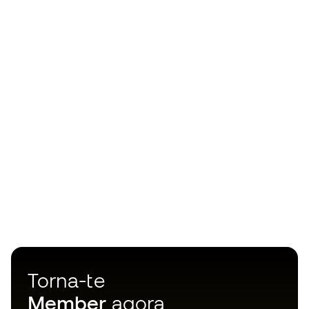
Torna-te
Member
agora