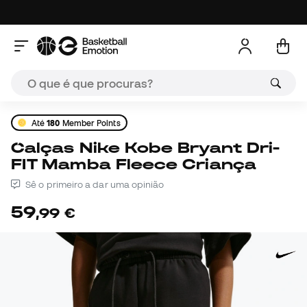
Até
180
Member Points
Calças Nike Kobe Bryant Dri-
FIT Mamba Fleece Criança
Sê o primeiro a dar uma opinião
59
,
99
€