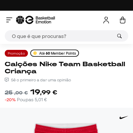
Promoção
Até
60
Member Points
Calções Nike Team Basketball
Criança
Sê o primeiro a dar uma opinião
19
,
99
€
25
,
00
€
-20%
Poupas
5,01 €