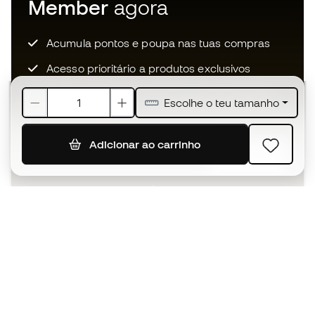
Member
agora
Acumula pontos e poupa nas tuas compras
Acesso prioritário a produtos exclusivos
Junta-te a mais de meio milhão de membros
Escolhe o teu tamanho
Adicionar ao carrinho
SUBSCREVER
Aceito receber comunicações personalizadas de acordo
com a
Política de Privacidade
da Sports Emotion.
A app
para quem vive o basquetebol
de forma diferente.