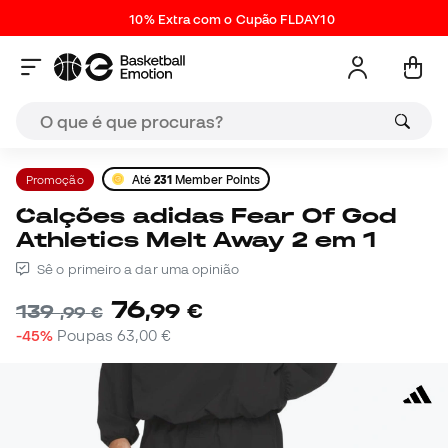
10% Extra com o Cupão FLDAY10
Promoção
Até
231
Member Points
Calções adidas Fear Of God
Athletics Melt Away 2 em 1
Sê o primeiro a dar uma opinião
76
,
99
€
139
,
99
€
-45%
Poupas
63,00 €