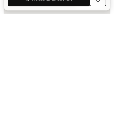
SUBSCREVER
Aceito receber comunicações personalizadas de acordo
com a
Política de Privacidade
da Sports Emotion.
A app
para quem vive o basquetebol
de forma diferente.
Ajudamos-te?