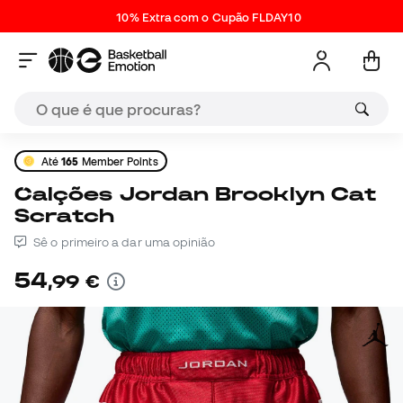
10% Extra com o Cupão FLDAY10
Até
165
Member Points
Calções Jordan Brooklyn Cat
Scratch
Sê o primeiro a dar uma opinião
54
,
99
€