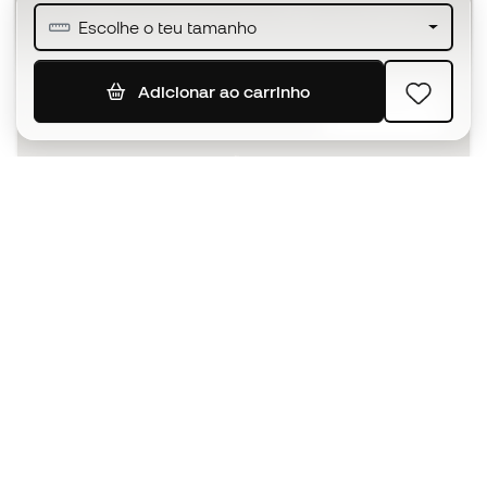
Junta-te a mais de meio milhão de membros
Escolhe o teu tamanho
Adicionar ao carrinho
SUBSCREVER
Aceito receber comunicações personalizadas de acordo
com a
Política de Privacidade
da Sports Emotion.
A app
para quem vive o basquetebol
de forma diferente.