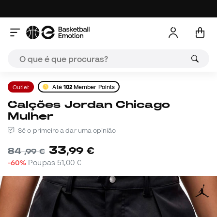
Outlet
Até
102
Member Points
Calções Jordan Chicago
Mulher
Sê o primeiro a dar uma opinião
33
,
99
€
84
,
99
€
-60%
Poupas
51,00 €