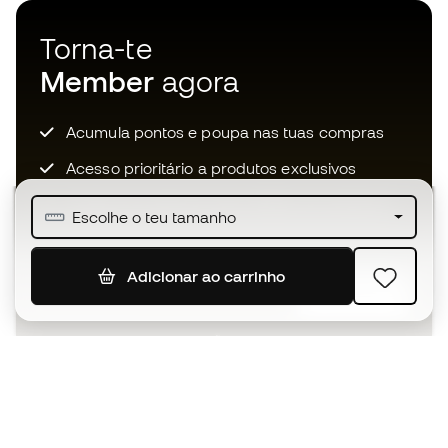
Torna-te
Member
agora
Acumula pontos e poupa nas tuas compras
Acesso prioritário a produtos exclusivos
Junta-te a mais de meio milhão de membros
Escolhe o teu tamanho
Adicionar ao carrinho
SUBSCREVER
Aceito receber comunicações personalizadas de acordo
com a
Política de Privacidade
da Sports Emotion.