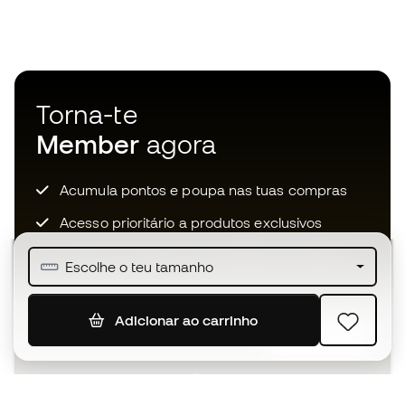
Torna-te
Member
agora
Acumula pontos e poupa nas tuas compras
Acesso prioritário a produtos exclusivos
Junta-te a mais de meio milhão de membros
Escolhe o teu tamanho
Adicionar ao carrinho
SUBSCREVER
Aceito receber comunicações personalizadas de acordo
com a
Política de Privacidade
da Sports Emotion.