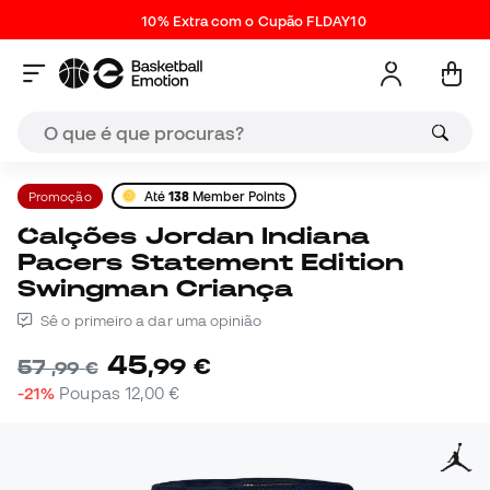
10% Extra com o Cupão FLDAY10
Promoção
Até
138
Member Points
Calções Jordan Indiana
Pacers Statement Edition
Swingman Criança
Sê o primeiro a dar uma opinião
45
,
99
€
57
,
99
€
-21%
Poupas
12,00 €