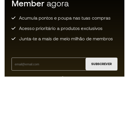
Member
agora
Acumula pontos e poupa nas tuas compras
Acesso prioritário a produtos exclusivos
Junta-te a mais de meio milhão de membros
SUBSCREVER
Aceito receber comunicações personalizadas de acordo
com a
Política de Privacidade
da Sports Emotion.
A app
para quem vive o basquetebol
de forma diferente.