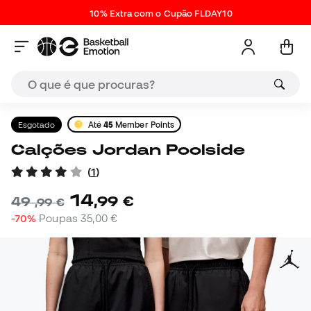
10% Extra com o Cupão FLDAY10
Esgotado
Até
45
Member Points
Calções Jordan Poolside
(
1
)
14
,
99
€
49
,
99
€
-70%
Poupas
35,00 €