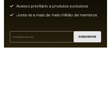
Acesso prioritário a produtos exclusivos
Junta-te a mais de meio milhão de membros
SUBSCREVER
Aceito receber comunicações personalizadas de acordo
com a
Política de Privacidade
da Sports Emotion.
A app
para quem vive o basquetebol
de forma diferente.