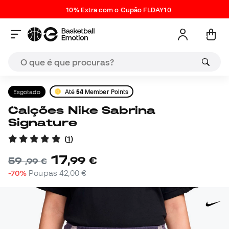
10% Extra com o Cupão FLDAY10
Esgotado
Até
54
Member Points
Calções Nike Sabrina
Signature
(
1
)
17
,
99
€
59
,
99
€
-70%
Poupas
42,00 €