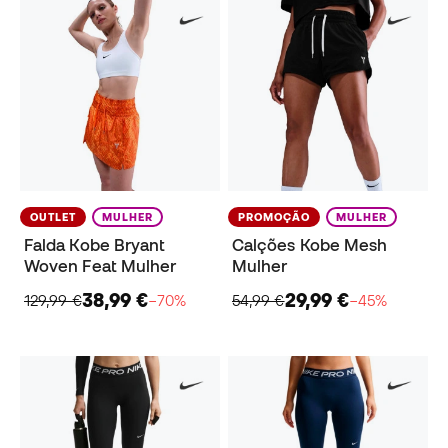
OUTLET
MULHER
PROMOÇÃO
MULHER
Falda Kobe Bryant
Calções Kobe Mesh
Woven Feat Mulher
Mulher
38,99 €
29,99 €
129,99 €
−70%
54,99 €
−45%