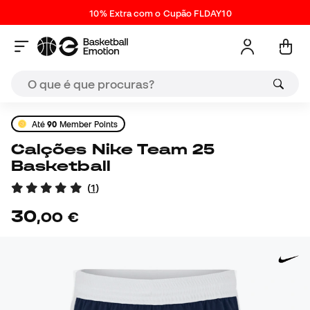
10% Extra com o Cupão FLDAY10
Até
90
Member Points
Calções Nike Team 25
Basketball
(
1
)
30
,
00
€