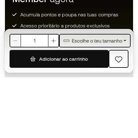
Acumula pontos e poupa nas tuas compras
Acesso prioritário a produtos exclusivos
Junta-te a mais de meio milhão de membros
Escolhe o teu tamanho
Adicionar ao carrinho
SUBSCREVER
Aceito receber comunicações personalizadas de acordo
com a
Política de Privacidade
da Sports Emotion.
A app
para quem vive o basquetebol
de forma diferente.