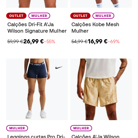
OUTLET
MULHER
OUTLET
MULHER
Calções Dri-Fit A'Ja
Calções Kobe Mesh
Wilson Signature Mulher
Mulher
26,99 €
16,99 €
59,99 €
−55%
54,99 €
−69%
MULHER
MULHER
Leggings curtas Pro Dri-
Calções A'Ja Wilson