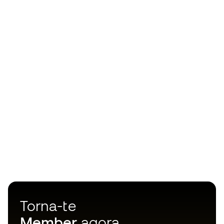
Torna-te
Member
agora