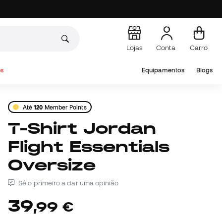
Lojas
Conta
Carro
s
Equipamentos
Blogs
Até
120
Member Points
T-Shirt Jordan
Flight Essentials
Oversize
Sê o primeiro a dar uma opinião
39
,
99
€