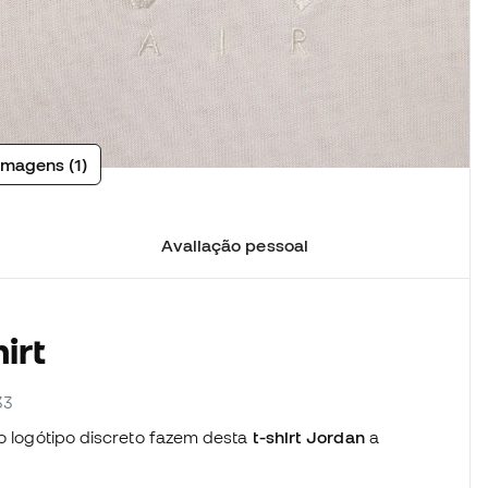
imagens (1)
Avaliação pessoal
irt
33
 o logótipo discreto fazem desta
t-shirt Jordan
a