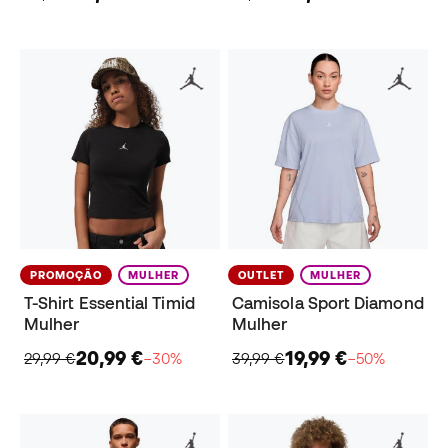
PROMOÇÃO
MULHER
OUTLET
MULHER
T-Shirt Essential Timid
Camisola Sport Diamond
Mulher
Mulher
20,99 €
19,99 €
29,99 €
−30%
39,99 €
−50%