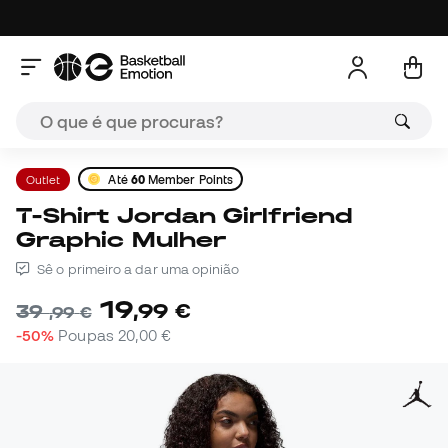
Outlet
Até
60
Member Points
T-Shirt Jordan Girlfriend
Graphic Mulher
Sê o primeiro a dar uma opinião
19
,
99
€
39
,
99
€
-50%
Poupas
20,00 €