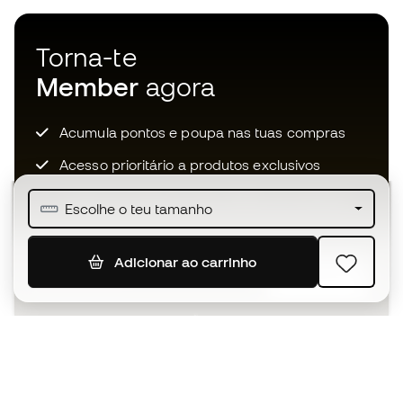
Torna-te
Member
agora
Acumula pontos e poupa nas tuas compras
Acesso prioritário a produtos exclusivos
Junta-te a mais de meio milhão de membros
Escolhe o teu tamanho
Adicionar ao carrinho
SUBSCREVER
Aceito receber comunicações personalizadas de acordo
com a
Política de Privacidade
da Sports Emotion.