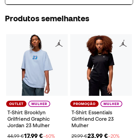
Produtos semelhantes
OUTLET
MULHER
PROMOÇÃO
MULHER
T-Shirt Brooklyn
T-Shirt Essentials
Grilfriend Graphic
Girlfriend Core 23
Jordan 23 Mulher
Mulher
17,99 €
23,99 €
44,99 €
−60%
29,99 €
−20%