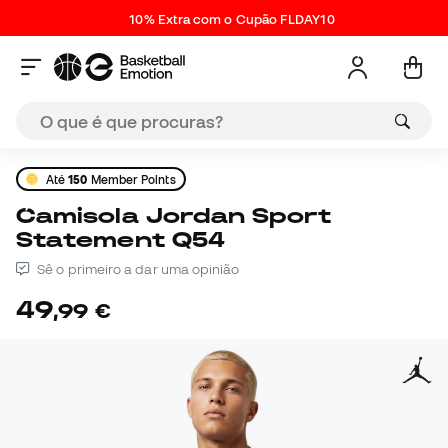
10% Extra com o Cupão FLDAY10
Até
150
Member Points
Camisola Jordan Sport
Statement Q54
Sê o primeiro a dar uma opinião
49
,
99
€