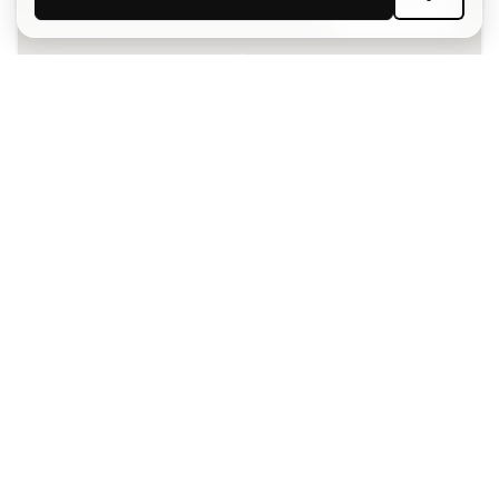
SUBSCREVER
Aceito receber comunicações personalizadas de acordo
com a
Política de Privacidade
da Sports Emotion.
A app
para quem vive o basquetebol
de forma diferente.
Ajudamos-te?