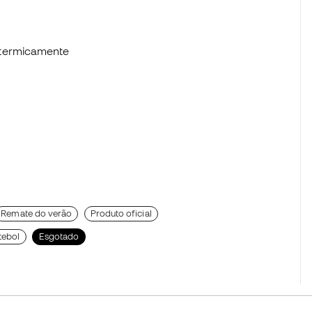
 termicamente
Remate do verão
Produto oficial
tebol
Esgotado