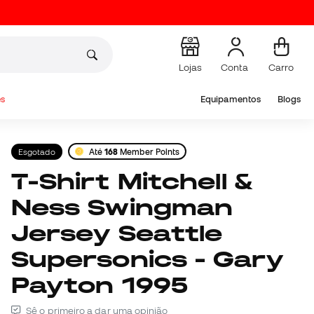
Lojas
Conta
Carro
s
Equipamentos
Blogs
Esgotado
Até
168
Member Points
T-Shirt Mitchell &
Ness Swingman
Jersey Seattle
Supersonics - Gary
Payton 1995
Sê o primeiro a dar uma opinião