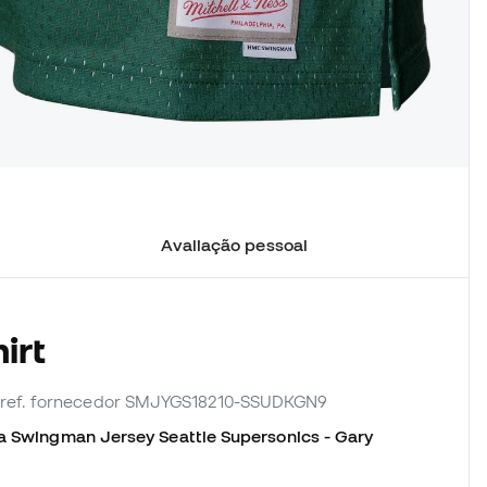
Avaliação pessoal
irt
 ref. fornecedor SMJYGS18210-SSUDKGN9
a Swingman Jersey Seattle Supersonics - Gary