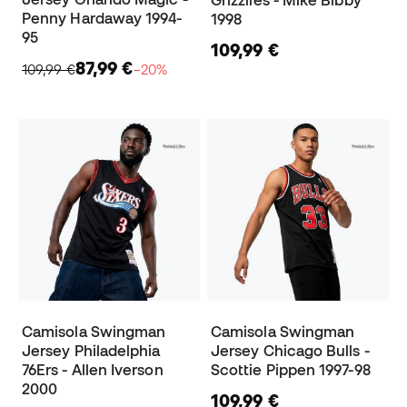
Grizzlies - Mike Bibby
Penny Hardaway 1994-
1998
95
109,99 €
87,99 €
109,99 €
−20%
Camisola Swingman
Camisola Swingman
Jersey Philadelphia
Jersey Chicago Bulls -
76Ers - Allen Iverson
Scottie Pippen 1997-98
2000
109,99 €