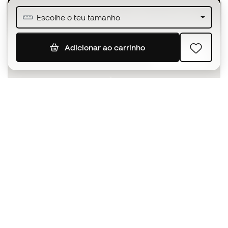
Junta-te a mais de meio milhão de membros
Escolhe o teu tamanho
Adicionar ao carrinho
SUBSCREVER
Aceito receber comunicações personalizadas de acordo
com a
Política de Privacidade
da Sports Emotion.
A app
para quem vive o basquetebol
de forma diferente.