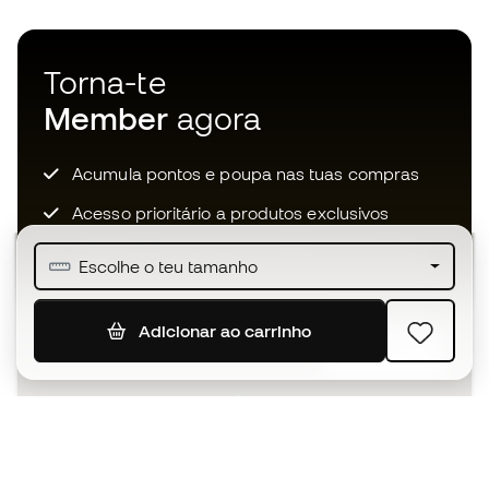
Torna-te
Member
agora
Acumula pontos e poupa nas tuas compras
Acesso prioritário a produtos exclusivos
Junta-te a mais de meio milhão de membros
Escolhe o teu tamanho
Adicionar ao carrinho
SUBSCREVER
Aceito receber comunicações personalizadas de acordo
com a
Política de Privacidade
da Sports Emotion.