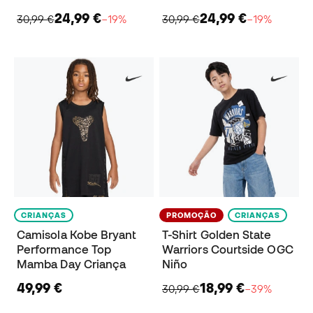
24,99 €
24,99 €
30,99 €
−19%
30,99 €
−19%
CRIANÇAS
PROMOÇÃO
CRIANÇAS
Camisola Kobe Bryant
T-Shirt Golden State
Performance Top
Warriors Courtside OGC
Mamba Day Criança
Niño
49,99 €
18,99 €
30,99 €
−39%