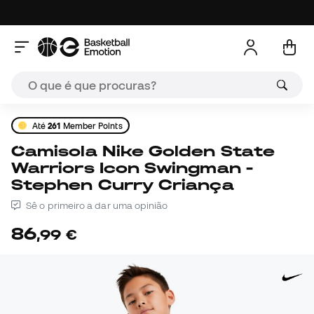
Até
261
Member Points
Camisola Nike Golden State
Warriors Icon Swingman -
Stephen Curry Criança
Sê o primeiro a dar uma opinião
86
,
99
€